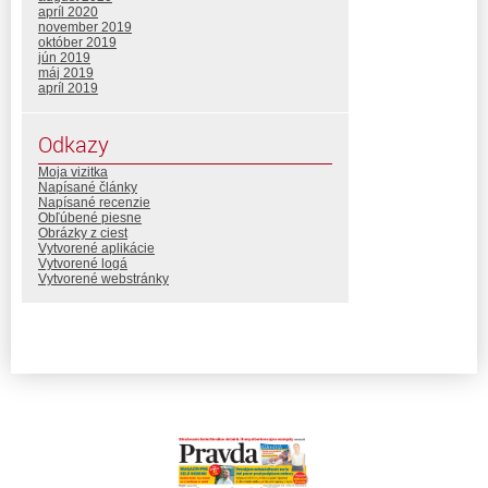
apríl 2020
november 2019
október 2019
jún 2019
máj 2019
apríl 2019
Odkazy
Moja vizitka
Napísané články
Napísané recenzie
Obľúbené piesne
Obrázky z ciest
Vytvorené aplikácie
Vytvorené logá
Vytvorené webstránky