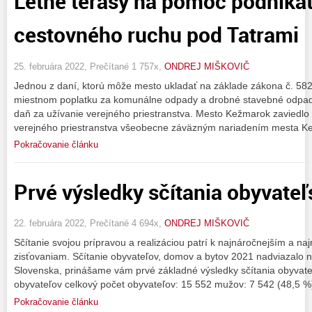
Letné terasy na pomoc podnika
cestovného ruchu pod Tatrami
25. februára 2022, Prečítané 1 757x,
ONDREJ MIŠKOVIČ
Jednou z daní, ktorú môže mesto ukladať na základe zákona č. 582
miestnom poplatku za komunálne odpady a drobné stavebné odpady
daň za užívanie verejného priestranstva. Mesto Kežmarok zaviedlo
verejného priestranstva všeobecne záväzným nariadením mesta K
Pokračovanie článku
Prvé výsledky sčítania obyvate
22. februára 2022, Prečítané 4 694x,
ONDREJ MIŠKOVIČ
Sčítanie svojou prípravou a realizáciou patrí k najnáročnejším a naj
zisťovaniam. Sčítanie obyvateľov, domov a bytov 2021 nadviazalo n
Slovenska, prinášame vám prvé základné výsledky sčítania obyvat
obyvateľov celkový počet obyvateľov: 15 552 mužov: 7 542 (48,5 %)
Pokračovanie článku