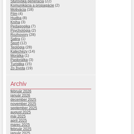
Štúrovská generácia
(22)
Komunikácia a propagácie
(2)
Motivácia
(18)
Film
(4)
Hudba
(8)
Kniha
(3)
Pedagogika
(7)
Psychológia
(2)
Rozhovory
(28)
Satira
(1)
Šport
(12)
Teológia
(28)
Katechézy
(14)
Morálka
(1)
Pastorálka
(3)
Turistika
(15)
Zo života
(19)
Archív
február 2026
január 2026
december 2025
november 2025
september 2025
august 2025
máj 2025
apríl 2025
marec 2025
február 2025
január 2025