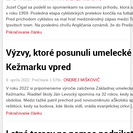
Jozef Cigal sa podelil so spomienkami na úsmevnú príhodu, ktorá sa
v roku 1959. Posledná etapa cyklistických pretekov končila na futb
Pred príchodom cyklistov sa mal hrať medzinárodný zápas medzi T
Ipsvitsch town. Na poslednú chvíľu Angličania oznámili, že do Preš
Pokračovanie článku
Výzvy, ktoré posunuli umelecké
Kežmarku vpred
9. apríla 2022, Prečítané 1 678x,
ONDREJ MIŠKOVIČ
V roku 2022 si pripomenieme výročie založenia Základnej umelecke
Kežmarku. Riaditeľ školy Ján Levocký spomína na 32 rokov, kedy sa
obdobia. Medzi ťažké patril prechod pod novovzniknutú aŠkolskú s
reštitúcii, kedy sa budova, kde škola sídli, vrátila evanjelickej cirkvi 
Pokračovanie článku