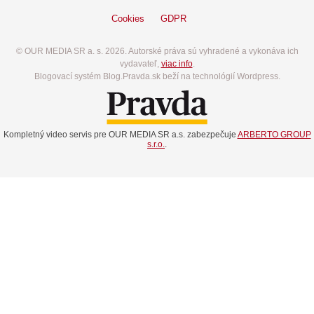
Cookies
GDPR
© OUR MEDIA SR a. s. 2026. Autorské práva sú vyhradené a vykonáva ich
vydavateľ,
viac info
.
Blogovací systém Blog.Pravda.sk beží na technológií Wordpress.
Kompletný video servis pre OUR MEDIA SR a.s. zabezpečuje
ARBERTO GROUP
s.r.o.
.