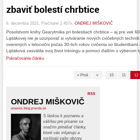
zbaviť bolestí chrbtice
6. decembra 2021, Prečítané 2 457x,
ONDREJ MIŠKOVIČ
Posolstvom knihy Gearytmika pri bolestiach chrbtice – aj pre vek 
Liptákovej nie je uzurpovať si vytváranie nových cvičebných techník
overených v telocvični počas 30-tich rokov cvičenia so študentka
Liptáková zasvätila svoj život tréningu a pomoci ďalším s výberom 
Pokračovanie článku
« Prvá
«
...
10
11
12
RSS
ONDREJ MIŠKOVIČ
anaxios.blog.pravda.sk
S láskou k poznaniu a
vášňou pre písanie sa
snažím prinášať články,
ktoré vás inšpirujú a
rozširujú vaše obzory.