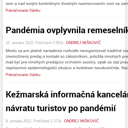
som a nad svojím konkrétnym životným nasmerovaním som sa zam
Pokračovanie článku
Pandémia ovplyvnila remeselní
10. januára 2022, Prečítané 2 053x,
ONDREJ MIŠKOVIČ
Mesto sa pre platné nariadenia rozhodlo neorganizovať tradičné vian
znemožnený predaj a kontakt so zákazníkom, položila mnohých pre
mali byť pre mnohých predajcov vrcholom sezóny, opak sa stal pra
nepriaznivú epidemiologickú situáciu a lockdown neuskutočnila. Na
Pokračovanie článku
Kežmarská informačná kancelár
návratu turistov po pandémií
8. januára 2022, Prečítané 2 273x,
ONDREJ MIŠKOVIČ