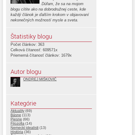
Dúfam, že sa na mojom
blogu cítite ako na dobrodružnej ceste, kde
každý článok je ďalším krokom v objavovaní
nekonečných možností mysle a sveta.
Štatistiky blogu
Počet článkov: 363
Celková čítanosť: 609571x
Priemerná čítanosť článkov: 1679x
Autor blogu
ONDREJ MIŠKOVIČ
Kategórie
Aktuality
(69)
Básne
(113)
Piesne
(66)
Filozofia
(14)
Nemeckí idealisti
(13)
História
(36)