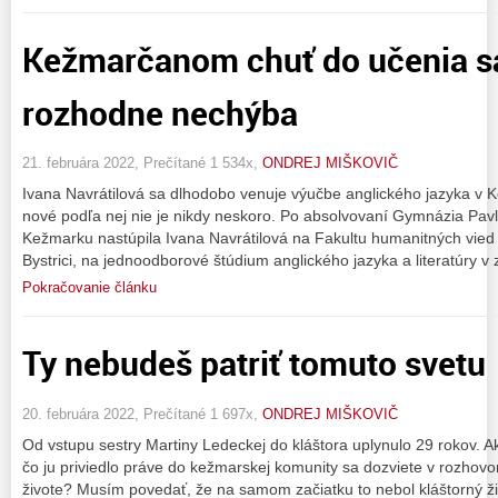
Kežmarčanom chuť do učenia s
rozhodne nechýba
21. februára 2022, Prečítané 1 534x,
ONDREJ MIŠKOVIČ
Ivana Navrátilová sa dlhodobo venuje výučbe anglického jazyka v K
nové podľa nej nie je nikdy neskoro. Po absolvovaní Gymnázia Pav
Kežmarku nastúpila Ivana Navrátilová na Fakultu humanitných vied 
Bystrici, na jednoodborové štúdium anglického jazyka a literatúry v
Pokračovanie článku
Ty nebudeš patriť tomuto svetu
20. februára 2022, Prečítané 1 697x,
ONDREJ MIŠKOVIČ
Od vstupu sestry Martiny Ledeckej do kláštora uplynulo 29 rokov. Ak
čo ju priviedlo práve do kežmarskej komunity sa dozviete v rozhovo
živote? Musím povedať, že na samom začiatku to nebol kláštorný živ