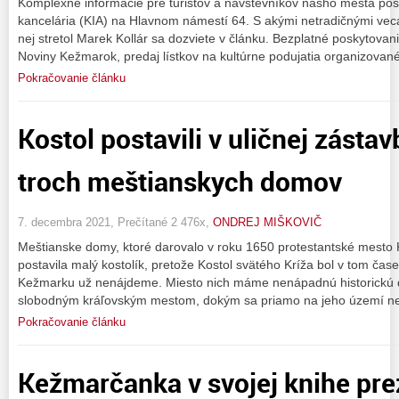
Komplexné informácie pre turistov a návštevníkov nášho mesta po
kancelária (KIA) na Hlavnom námestí 64. S akými netradičnými vec
nej stretol Marek Kollár sa dozviete v článku. Bezplatné poskytovan
Noviny Kežmarok, predaj lístkov na kultúrne podujatia organizovan
Pokračovanie článku
Kostol postavili v uličnej zásta
troch meštianskych domov
7. decembra 2021, Prečítané 2 476x,
ONDREJ MIŠKOVIČ
Meštianske domy, ktoré darovalo v roku 1650 protestantské mesto Ke
postavila malý kostolík, pretože Kostol svätého Kríža bol v tom čas
Kežmarku už nenájdeme. Miesto nich máme nenápadnú historickú 
slobodným kráľovským mestom, dokým sa priamo na jeho území nep
Pokračovanie článku
Kežmarčanka v svojej knihe pre