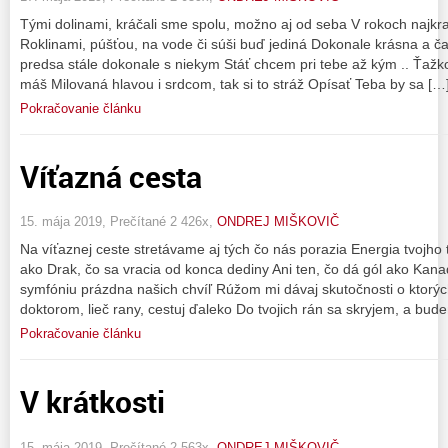
Tými dolinami, kráčali sme spolu, možno aj od seba V rokoch najkra
Roklinami, púšťou, na vode či súši buď jediná Dokonale krásna a č
predsa stále dokonale s niekym Stáť chcem pri tebe až kým .. Ťažkos
máš Milovaná hlavou i srdcom, tak si to stráž Opísať Teba by sa […
Pokračovanie článku
Víťazná cesta
15. mája 2019, Prečítané 2 426x,
ONDREJ MIŠKOVIČ
Na víťaznej ceste stretávame aj tých čo nás porazia Energia tvojho
ako Drak, čo sa vracia od konca dediny Ani ten, čo dá gól ako Kanaď
symfóniu prázdna našich chvíľ Rúžom mi dávaj skutočnosti o ktorýc
doktorom, lieč rany, cestuj ďaleko Do tvojich rán sa skryjem, a bude
Pokračovanie článku
V krátkosti
15. mája 2019, Prečítané 2 563x,
ONDREJ MIŠKOVIČ