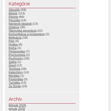
Kategórie
Aktuality
(69)
Básne
(113)
Piesne
(66)
Filozofia
(14)
Nemeckí idealisti
(13)
História
(36)
Štúrovská generácia
(22)
Komunikácia a propagácie
(2)
Motivácia
(18)
Film
(4)
Hudba
(8)
Kniha
(3)
Pedagogika
(7)
Psychológia
(2)
Rozhovory
(28)
Satira
(1)
Šport
(12)
Teológia
(28)
Katechézy
(14)
Morálka
(1)
Pastorálka
(3)
Turistika
(15)
Zo života
(19)
Archív
február 2026
január 2026