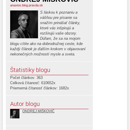
anaxios.blog.pravda.sk
S láskou k poznaniu a
vášňou pre písanie sa
snažím prinášať články,
ktoré vás inšpirujú a
rozširujú vaše obzory.
Dúfam, že sa na mojom
blogu cítite ako na dobrodružnej ceste, kde
každý článok je ďalším krokom v objavovaní
nekonečných možností mysle a sveta.
Štatistiky blogu
Počet článkov: 363
Celková čítanosť: 610652x
Priemerná čítanosť článkov: 1682x
Autor blogu
ONDREJ MIŠKOVIČ