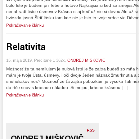
bolo Isté je budem pri Tebe a hotovo Najkrajšia si keď sa smeješ Al
nenahradí tisíce úsmevov Krásna si aj keď už nie si devou Ale už s
hviezda jasná Šíriť lásku tam kde nie je Isto to tvoje srdce vie Dáva
Pokračovanie článku
Relativita
15. mája 2019, Prečítané 1 362x,
ONDREJ MIŠKOVIČ
Možnosť že ťa nemilujem je nulová Isté je že zajtra budeš zo mňa 
mám je tvoje Ústa, úsmevy, i oči dvoje Jeden náznak žmurknutia a d
snehuliakov nos? Možnosť že ťa zajtra pobozkám je vysoká Tak ne
do ríše snov s krásnou náladou: Si mojou, krásne krásnou […]
Pokračovanie článku
RSS
ONDREJ MIŠKOVIČ