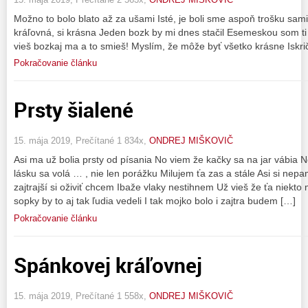
Možno to bolo blato až za ušami Isté, je boli sme aspoň trošku sam
kráľovná, si krásna Jeden bozk by mi dnes stačil Esemeskou som ti n
vieš bozkaj ma a to smieš! Myslím, že môže byť všetko krásne Iskrič
Pokračovanie článku
Prsty šialené
15. mája 2019, Prečítané 1 834x,
ONDREJ MIŠKOVIČ
Asi ma už bolia prsty od písania No viem že kačky sa na jar vábia
lásku sa volá … , nie len porážku Milujem ťa zas a stále Asi si ne
zajtrajší si oživiť chcem Ibaže vlaky nestihnem Už vieš že ťa niekto m
sopky by to aj tak ľudia vedeli I tak mojko bolo i zajtra budem […]
Pokračovanie článku
Spánkovej kráľovnej
15. mája 2019, Prečítané 1 558x,
ONDREJ MIŠKOVIČ