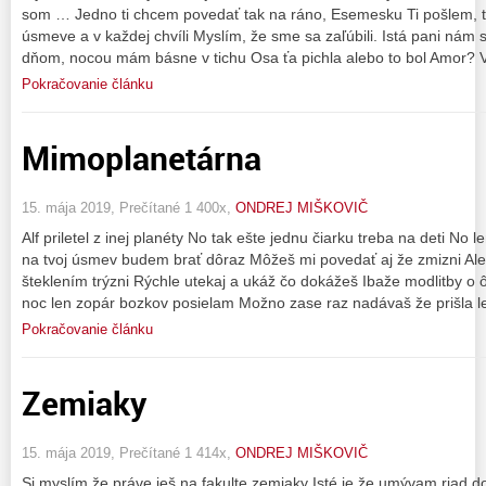
som … Jedno ti chcem povedať tak na ráno, Esemesku Ti pošlem, ta
úsmeve a v každej chvíli Myslím, že sme sa zaľúbili. Istá pani nám 
dňom, nocou mám básne v tichu Osa ťa pichla alebo to bol Amor? 
Pokračovanie článku
Mimoplanetárna
15. mája 2019, Prečítané 1 400x,
ONDREJ MIŠKOVIČ
Alf priletel z inej planéty No tak ešte jednu čiarku treba na deti No 
na tvoj úsmev budem brať dôraz Môžeš mi povedať aj že zmizni Ale
šteklením trýzni Rýchle utekaj a ukáž čo dokážeš Ibaže modlitby o
noc len zopár bozkov posielam Možno zase raz nadávaš že prišla l
Pokračovanie článku
Zemiaky
15. mája 2019, Prečítané 1 414x,
ONDREJ MIŠKOVIČ
Si myslím že práve ješ na fakulte zemiaky Isté je že umývam riad d