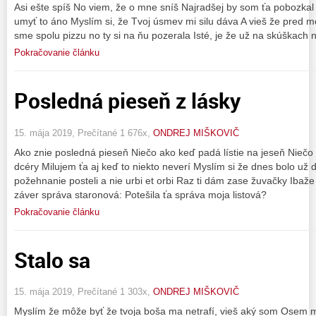
Asi ešte spíš No viem, že o mne sníš Najradšej by som ťa pobozkal 
umyť to áno Myslím si, že Tvoj úsmev mi silu dáva A vieš že pred mo
sme spolu pizzu no ty si na ňu pozerala Isté, je že už na skúškac
Pokračovanie článku
Posledná pieseň z lásky
15. mája 2019, Prečítané 1 676x,
ONDREJ MIŠKOVIČ
Ako znie posledná pieseň Niečo ako keď padá lístie na jeseň Nieč
dcéry Milujem ťa aj keď to niekto neverí Myslím si že dnes bolo už 
požehnanie posteli a nie urbi et orbi Raz ti dám zase žuvačky Iba
záver správa staronová: Potešila ťa správa moja listová?
Pokračovanie článku
Stalo sa
15. mája 2019, Prečítané 1 303x,
ONDREJ MIŠKOVIČ
Myslím že môže byť že tvoja boša ma netrafí, vieš aký som Osem m