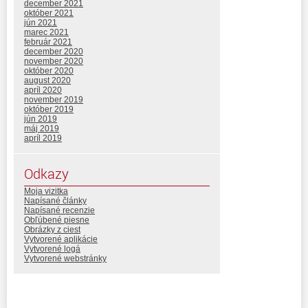
december 2021
október 2021
jún 2021
marec 2021
február 2021
december 2020
november 2020
október 2020
august 2020
apríl 2020
november 2019
október 2019
jún 2019
máj 2019
apríl 2019
Odkazy
Moja vizitka
Napísané články
Napísané recenzie
Obľúbené piesne
Obrázky z ciest
Vytvorené aplikácie
Vytvorené logá
Vytvorené webstránky