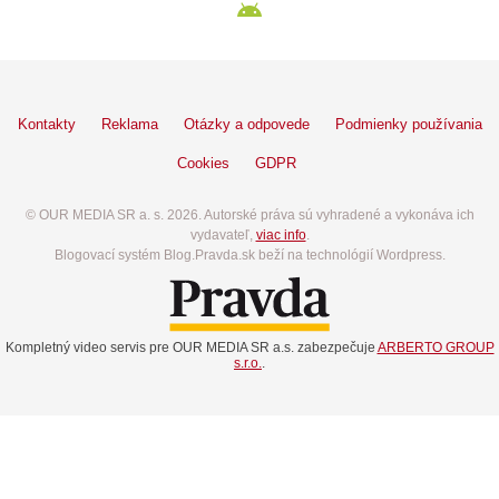
Kontakty
Reklama
Otázky a odpovede
Podmienky používania
Cookies
GDPR
© OUR MEDIA SR a. s. 2026. Autorské práva sú vyhradené a vykonáva ich
vydavateľ,
viac info
.
Blogovací systém Blog.Pravda.sk beží na technológií Wordpress.
Kompletný video servis pre OUR MEDIA SR a.s. zabezpečuje
ARBERTO GROUP
s.r.o.
.