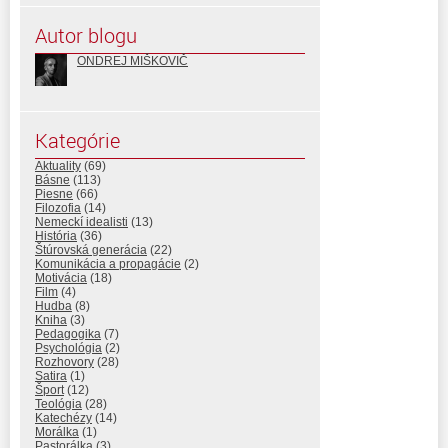
Autor blogu
ONDREJ MIŠKOVIČ
Kategórie
Aktuality
(69)
Básne
(113)
Piesne
(66)
Filozofia
(14)
Nemeckí idealisti
(13)
História
(36)
Štúrovská generácia
(22)
Komunikácia a propagácie
(2)
Motivácia
(18)
Film
(4)
Hudba
(8)
Kniha
(3)
Pedagogika
(7)
Psychológia
(2)
Rozhovory
(28)
Satira
(1)
Šport
(12)
Teológia
(28)
Katechézy
(14)
Morálka
(1)
Pastorálka
(3)