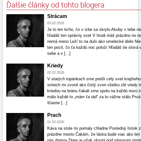
Ďalšie články od tohto blogera
Strácam
03.02.2026
Je to len ticho, čo v izbe sa skrylo Akoby v tebe n
hľadáš ten správny svet V hrudi máš prázdno no naj
nemá meno Leží to na duši ako umelecké dielo Nie j
ten pocit, čo ťa každú noc položí Hľadáš tie slová 
sebe a v [...]
Kriedy
02.02.2026
V starých topánkach sme prešli celý svet krajšieho
smiech mi zvonil ako čistý zvon všetko zlé vtedy
kriedou na bránu čakali sme spolu na každú novú r
málo každé to „mám ťa rád“ za to vážne stálo Prvá l
šťastie [...]
Prach
01.02.2026
Káva na stole mi pomaly chladne Posledný lístok
prázdne mesto Čakám, že láska bude viac ako len 
nás domov Dnes je však skrytá pod nánosom strom