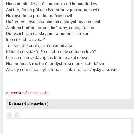
Nie som ako Drak, čo sa vracia od konca dediny
Ani ten, čo dá gól ako Kanaďan v poslednej chvíli
Hraj symfóniu prázdna našich chvíľ
Rúžom mi dávaj skutočnosti o ktorých by som snil
A tak mi buď doktorom, lieč rany, cestuj ďaleko
Do tvojich rán sa skryjem, a budem Ti liekom
Isto si z tohto sveta?
Telesne dokonalá, silná ako odveta
Ešte stále si taká, že o Tebe snívajú tieto slová?
Len sa mi nevzdávaj, tak krásne akatistová
Nie, nemusíš robiť nič, oddýchni si medzi tieto básne
Ako by som chcel byť s tebou – tak krásne svojsky a krásne
«
Tvrdosť môjho srdca lám
Debata ( 0 príspevkov )