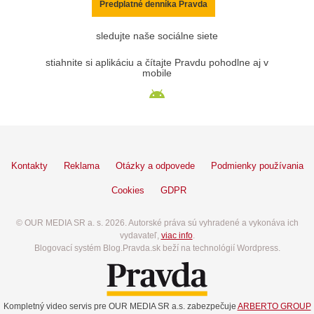
Predplatné denníka Pravda
sledujte naše sociálne siete
stiahnite si aplikáciu a čítajte Pravdu pohodlne aj v
mobile
Kontakty
Reklama
Otázky a odpovede
Podmienky používania
Cookies
GDPR
© OUR MEDIA SR a. s. 2026. Autorské práva sú vyhradené a vykonáva ich
vydavateľ,
viac info
.
Blogovací systém Blog.Pravda.sk beží na technológií Wordpress.
Kompletný video servis pre OUR MEDIA SR a.s. zabezpečuje
ARBERTO GROUP