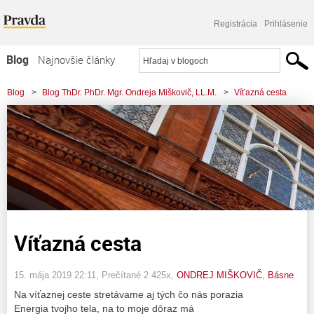
Registrácia
Prihlásenie
Blog
Najnovšie články
Najčítanejšie články
Blog
>
Blog ThDr. PhDr. Mgr. Ondreja Miškovič, LL.M.
>
Víťazná cesta
Najkomentovanejšie články
Zoznam blogov
Komerčné blogy
Víťazná cesta
15. mája 2019 22:11
, Prečítané 2 425x,
ONDREJ MIŠKOVIČ
,
Básne
Na víťaznej ceste stretávame aj tých čo nás porazia
Energia tvojho tela, na to moje dôraz má