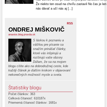
Že niekto ten osud na chvíľu zastavil No čas je len 
nás dávať a učí nás aj [...]
RSS
ONDREJ MIŠKOVIČ
anaxios.blog.pravda.sk
S láskou k poznaniu a
vášňou pre písanie sa
snažím prinášať články,
ktoré vás inšpirujú a
rozširujú vaše obzory.
Dúfam, že sa na mojom
blogu cítite ako na dobrodružnej ceste, kde
každý článok je ďalším krokom v objavovaní
nekonečných možností mysle a sveta.
Štatistiky blogu
Počet článkov: 363
Celková čítanosť: 610187x
Priemerná čítanosť článkov: 1681x