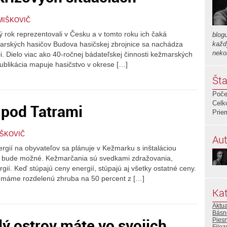
MIŠKOVIČ
 rok reprezentovali v Česku a v tomto roku ich čaká
blog
marských hasičov Budova hasičskej zbrojnice sa nachádza
každ
neko
i. Dielo viac ako 40-ročnej bádateľskej činnosti kežmarských
ublikácia mapuje hasičstvo v okrese […]
Šta
Poče
Celk
j pod Tatrami
Prie
IŠKOVIČ
Aut
rgií na obyvateľov sa plánuje v Kežmarku s inštaláciou
to bude možné. Kežmarčania sú svedkami zdražovania,
gií. Keď stúpajú ceny energií, stúpajú aj všetky ostatné ceny.
e máme rozdelenú zhruba na 50 percent z […]
Kat
Aktua
Básn
lý ostrov máte vo svojich
Pies