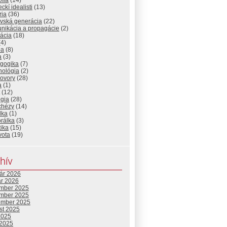
ofia
(14)
kí idealisti
(13)
ria
(36)
ovská generácia
(22)
nikácia a propagácie
(2)
ácia
(18)
4)
ba
(8)
a
(3)
gogika
(7)
hológia
(2)
ovory
(28)
a
(1)
(12)
ógia
(28)
chézy
(14)
lka
(1)
rálka
(3)
tika
(15)
vota
(19)
hív
uár 2026
ár 2026
mber 2025
mber 2025
ember 2025
st 2025
2025
 2025