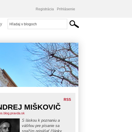
Registrácia
Prihlásenie
y
RSS
NDREJ MIŠKOVIČ
os.blog.pravda.sk
S láskou k poznaniu a
vášňou pre písanie sa
snažím prinášať články,