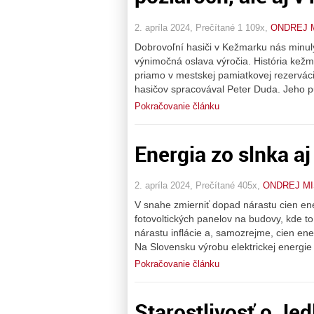
2. apríla 2024, Prečítané 1 109x,
ONDREJ 
Dobrovoľní hasiči v Kežmarku nás minulý
výnimočná oslava výročia. História kež
priamo v mestskej pamiatkovej rezerváci
hasičov spracovával Peter Duda. Jeho p
Pokračovanie článku
Energia zo slnka a
2. apríla 2024, Prečítané 405x,
ONDREJ M
V snahe zmierniť dopad nárastu cien ene
fotovoltických panelov na budovy, kde 
nárastu inflácie a, samozrejme, cien ener
Na Slovensku výrobu elektrickej energi
Pokračovanie článku
Starostlivosť o Jed