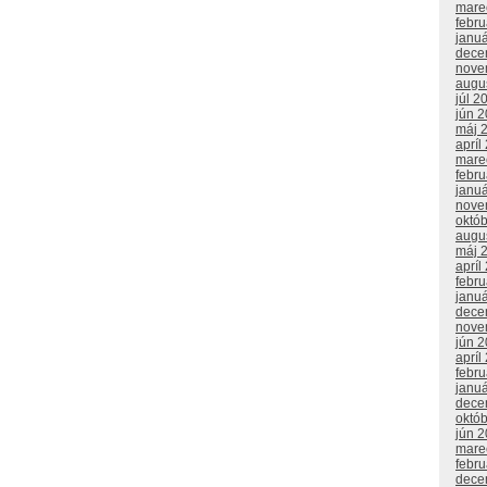
mare
febr
janu
dece
nove
augu
júl 2
jún 
máj 
apríl
mare
febr
janu
nove
októ
augu
máj 
apríl
febr
janu
dece
nove
jún 
apríl
febr
janu
dece
októ
jún 
mare
febr
dece