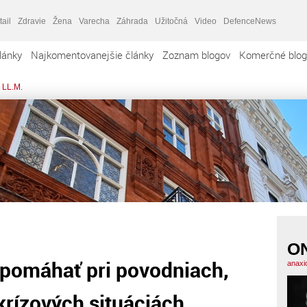
tail
Zdravie
Žena
Varecha
Záhrada
Užitočná
Video
DefenceNews
lánky
Najkomentovanejšie články
Zoznam blogov
Komerčné blog
 LL.M.
O
 pomáhať pri povodniach,
anaxi
 krízových situáciách