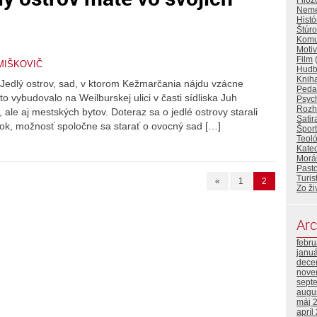
Filoz
Nemec
Histó
Štúr
Komu
Motiv
Film
(
MIŠKOVIČ
Hud
Knih
 Jedlý ostrov, sad, v ktorom Kežmarčania nájdu vzácne
Peda
o vybudovalo na Weilburskej ulici v časti sídliska Juh
Psyc
Rozh
 ale aj mestských bytov. Doteraz sa o jedlé ostrovy starali
Satir
k, možnosť spoločne sa starať o ovocný sad […]
Šport
Teol
Kate
Morá
Pasto
Turis
«
1
2
Zo ži
Arc
febr
janu
dece
nove
sept
augu
máj 
apríl