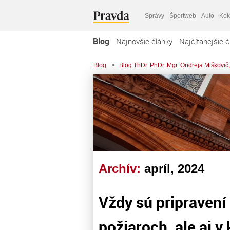
Správy
Športweb
Auto
Kok
Blog
Najnovšie články
Najčítanejšie č
Blog
>
Blog ThDr. PhDr. Mgr. Ondreja Miškovič,
Archív:
apríl, 2024
Vždy sú pripravení
požiaroch, ale aj v