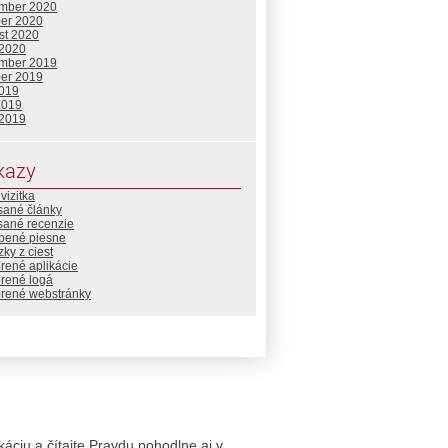
mber 2020
ber 2020
st 2020
 2020
mber 2019
ber 2019
2019
2019
 2019
kazy
vizitka
sané články
sané recenzie
bené piesne
ky z ciest
rené aplikácie
orené logá
orené webstránky
likáciu a čítajte Pravdu pohodlne aj v