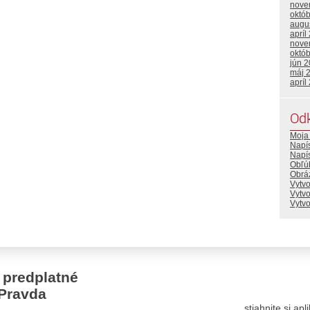
nove
októ
augu
apríl
nove
októ
jún 
máj 
apríl
Od
Moja 
Napí
Napí
Obľú
Obráz
Vytvo
Vytv
Vytv
 predplatné
Pravda
stiahnite si ap