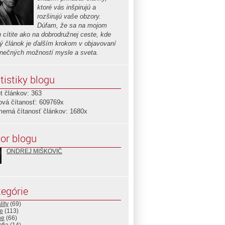
ktoré vás inšpirujú a
rozširujú vaše obzory.
Dúfam, že sa na mojom
u cítite ako na dobrodružnej ceste, kde
ý článok je ďalším krokom v objavovaní
nečných možností mysle a sveta.
tistiky blogu
t článkov: 363
ová čítanosť: 609769x
merná čítanosť článkov: 1680x
or blogu
ONDREJ MIŠKOVIČ
egórie
lity
(69)
e
(113)
ne
(66)