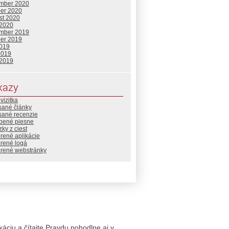
mber 2020
ber 2020
st 2020
 2020
mber 2019
ber 2019
2019
2019
 2019
kazy
vizitka
sané články
sané recenzie
bené piesne
ky z ciest
rené aplikácie
orené logá
orené webstránky
likáciu a čítajte Pravdu pohodlne aj v