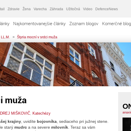
tail
Zdravie
Žena
Varecha
Záhrada
Užitočná
Video
DefenceNews
lánky
Najkomentovanejšie články
Zoznam blogov
Komerčné blog
 LL.M.
>
Štyria mocní v srdci muža
ci muža
O
anaxi
DREJ MIŠKOVIČ
,
Katechézy
šej krajiny
, uvidíte
bojovníka
, sediaceho pri južnej stene.
de starý
mudrc
a na severe
milovník
. Teraz sa vám