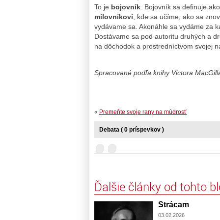
To je
bojovník
. Bojovník sa definuje ak
milovníkovi
, kde sa učíme, ako sa znov
vydávame sa. Akonáhle sa vydáme za ka
Dostávame sa pod autoritu druhých a d
na dôchodok a prostredníctvom svojej 
Spracované podľa knihy Victora MacGill
«
Premeňte svoje rany na múdrosť
Debata ( 0 príspevkov )
Ďalšie články od tohto b
Strácam
03.02.2026