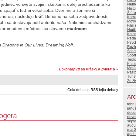
Filoz
o jedinec vo svete svojimi skutkami. ďalej prechádzame ku
Nemec
Histó
u spájať s ľuďmi vôkol seba. Dvoríme a ženíme či
Štúr
riérou, nasleduje
kráľ
. Berieme na seba zodpovednosti.
Komu
Motiv
ruhí sa dostávajú pod autoritu našu. Nakoniec odchádzame
Film
(
nahromadenej múdrosti sa stávame
mudrcom
.
Hud
Knih
Peda
Psyc
a Dragons in Our Lives: DreamingWolf.
Rozh
Satir
Šport
Teol
Kate
Morá
Dokonalý vzťah Krásky a Zvieraťa
»
Pasto
Turis
Zo ži
Celá debata
|
RSS tejto debaty
Arc
febr
janu
logera
dece
nove
sept
augu
máj 
apríl