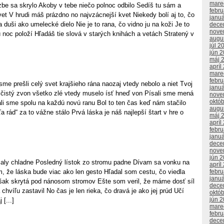
mare
 izbe sa skrylo Akoby v tebe niečo polnoc odbilo Sedíš tu sám a
febr
et V hrudi máš prázdno no najvzácnejší kvet Niekedy bolí aj to, čo
janu
duši ako umelecké dielo Nie je to rana, čo vidno ju na koži Je to
dece
nove
ú noc položí Hľadáš tie slová v starých knihách a vetách Stratený v
augu
júl 2
jún 
máj 
apríl
mare
febr
me prešli celý svet krajšieho rána naozaj vtedy nebolo a niet Tvoj
janu
 čistý zvon všetko zlé vtedy muselo ísť hneď von Písali sme mená
nove
októ
li sme spolu na každú novú ranu Bol to ten čas keď nám stačilo
augu
 rád“ za to vážne stálo Prvá láska je náš najlepší štart v hre o
máj 
apríl
febr
janu
dece
nove
jún 
aly chladne Posledný lístok zo stromu padne Dívam sa vonku na
apríl
 že láska bude viac ako len gesto Hľadal som cestu, čo viedla
febr
janu
ak skrytá pod nánosom stromov Ešte som veril, že máme dosť síl
dece
chvíľu zastavil No čas je len rieka, čo dravá je ako jej prúd Učí
októ
jún 
 [...]
mare
febr
dece