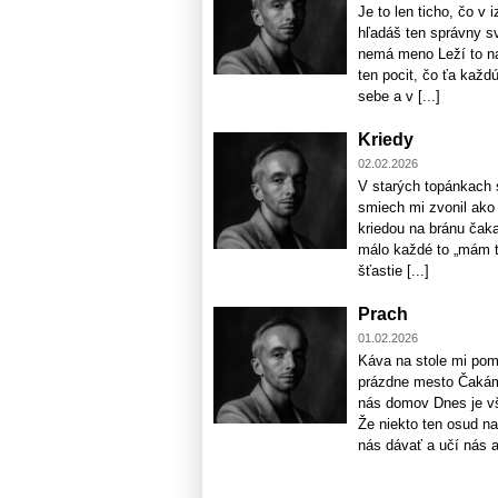
Je to len ticho, čo v
hľadáš ten správny sv
nemá meno Leží to na 
ten pocit, čo ťa každ
sebe a v [...]
Kriedy
02.02.2026
V starých topánkach s
smiech mi zvonil ako
kriedou na bránu čaka
málo každé to „mám ťa
šťastie [...]
Prach
01.02.2026
Káva na stole mi pom
prázdne mesto Čakám,
nás domov Dnes je vš
Že niekto ten osud na 
nás dávať a učí nás aj