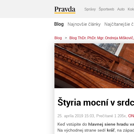
Správy
Športweb
Auto
Kok
Blog
Najnovšie články
Najčítanejšie č
Blog
>
Blog ThDr. PhDr. Mgr. Ondreja Miškovič,
Štyria mocní v srd
25. apríla 2019 15:03
, Prečítané 1 205x,
ON
Keď vstúpite do
hlavnej siene hradu va
Na východnej strane sedí
kráľ
, na zápa