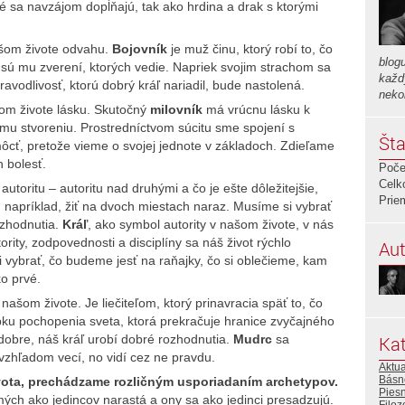
oré sa navzájom dopĺňajú, tak ako hrdina a drak s ktorými
šom živote odvahu.
Bojovník
je muž činu, ktorý robí to, čo
blog
í sú mu zverení, ktorých vedie. Napriek svojim strachom sa
každ
pravodlivosť, ktorú dobrý kráľ nariadil, bude nastolená.
neko
om živote lásku. Skutočný
milovník
má vrúcnu lásku k
ému stvoreniu. Prostredníctvom súcitu sme spojení s
Šta
ť, pretože vieme o svojej jednote v základoch. Zdieľame
h bolesť.
Poče
Celk
utoritu – autoritu nad druhými a čo je ešte dôležitejšie,
Prie
apríklad, žiť na dvoch miestach naraz. Musíme si vybrať
ozhodnutia.
Kráľ
, ako symbol autority v našom živote, v nás
ority, zodpovednosti a disciplíny sa náš život rýchlo
Aut
i vybrať, čo budeme jesť na raňajky, čo si oblečieme, kam
o prvé.
ašom živote. Je liečiteľom, ktorý prinavracia späť to, čo
ku pochopenia sveta, ktorá prekračuje hranice zvyčajného
Kat
obre, náš kráľ urobí dobré rozhodnutia.
Mudrc
sa
vzhľadom vecí, no vidí cez ne pravdu.
Aktua
Básn
vota, prechádzame rozličným usporiadaním archetypov.
Pies
ých ako jedincov narastá a ony sa ako jedinci presadzujú.