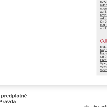
nove
októ
augu
apríl
nove
októ
jún 
máj 
apríl
Od
Moja 
Napí
Napí
Obľú
Obráz
Vytvo
Vytv
Vytv
 predplatné
Pravda
stiahnite si ap