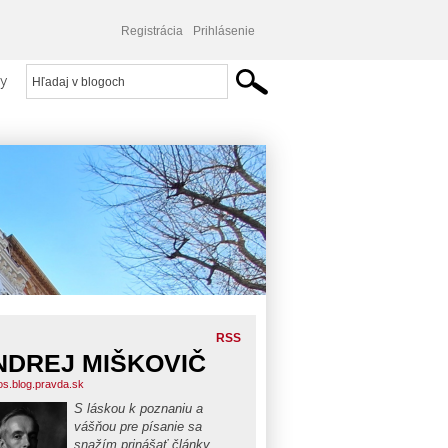
Registrácia
Prihlásenie
y
RSS
NDREJ MIŠKOVIČ
os.blog.pravda.sk
S láskou k poznaniu a
vášňou pre písanie sa
snažím prinášať články,