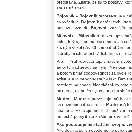
predstavia. Zistíte, že sú to postavy, kt
ste sa už stretli.
Bojovník
–
Bojovník
reprezentuje v na
sa vyžaduje.
Bojovník
chráni tých, ktor
postaví a vzoprie.
Bojovník
zaistí, že s
Milovník
–
Milovník
reprezentuje v naš
sebe, k tým, ktorí sú okolo neho a k cel
každým vôkol nás. Chceme druhým pomôc
s druhými ich radosť. Zdieľame s nimi ic
Kráľ
– K
ráľ
reprezentuje v našom živote a
autoritu nad sebou samými. Nemôžeme, n
a potom prijať zodpovednosť za svoje r
existuje ako nepopierateľný fakt. Bez aut
roztriešti na chaos. Nedokázali by sme s
pôjdeme, alebo čo by sme mali urobiť ak
Mudrc
–
Mudrc
reprezentuje múdrosť v n
sa nevedomosťou stratilo.
Mudrc
má hĺb
chápania. Ak svoju múdrosť používame d
nenechá pomýliť vonkajším prejavom či 
Ako postupujeme štádiami svojho ži
Ako deti rastú, ich uvedomenie seba sam