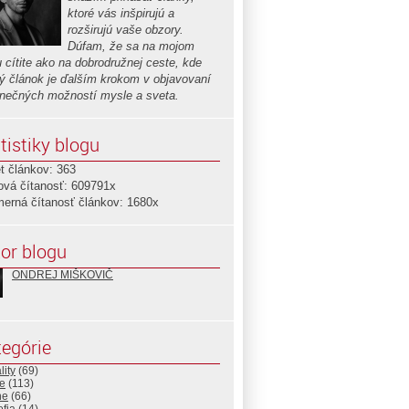
ktoré vás inšpirujú a
rozširujú vaše obzory.
Dúfam, že sa na mojom
u cítite ako na dobrodružnej ceste, kde
ý článok je ďalším krokom v objavovaní
nečných možností mysle a sveta.
tistiky blogu
t článkov: 363
ová čítanosť: 609791x
merná čítanosť článkov: 1680x
or blogu
ONDREJ MIŠKOVIČ
egórie
lity
(69)
e
(113)
ne
(66)