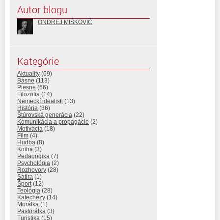
Autor blogu
ONDREJ MIŠKOVIČ
Kategórie
Aktuality
(69)
Básne
(113)
Piesne
(66)
Filozofia
(14)
Nemeckí idealisti
(13)
História
(36)
Štúrovská generácia
(22)
Komunikácia a propagácie
(2)
Motivácia
(18)
Film
(4)
Hudba
(8)
Kniha
(3)
Pedagogika
(7)
Psychológia
(2)
Rozhovory
(28)
Satira
(1)
Šport
(12)
Teológia
(28)
Katechézy
(14)
Morálka
(1)
Pastorálka
(3)
Turistika
(15)