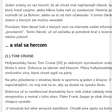
Jeden známy mi raz hovoril, že ak chceš mať najčítanejší článok, t
ktorý hneď zaujme, alebo kliknú ľudia naň zo zvedavosti. História
rozhodli ísť za Bohom, alebo sa to od nich očakávalo. V tomto člá
zistení o ktorých ste možno nevedeli.
Ponúkam Vám desať ľudí o ktorých som na internete našiel informáci
„povolaním“. Tento článok, už od začiatku je potrebné brať s rez
nikoho pobúriť.
… a stal sa hercom
(1.) TOM CRUISE
Hollywoodsky herec Tom Cruise (50) je vášnivým vyznávačom scient
blízko k viere. Dokonca sa takmer stal kňazom. Plány hollywoodskej
omšového vína, ktoré chceli vypiť na párty.
Na jeho pôsobenie v strednej škole si spomína aj jeden z kňazov. V 
najmúdrejších, no vraj mal na to, aby sa dostal na vysokú školu.
Dokonca už tu navštevoval dramatický kurz, kde získal základy herec
verejnosťou a nemať z toho stres. Páter Frank Jasper je však zhroz
chlapca vyrástlo.
„V minulosti bol silne veriacim katolíkom. Chodili sme spolu na boh