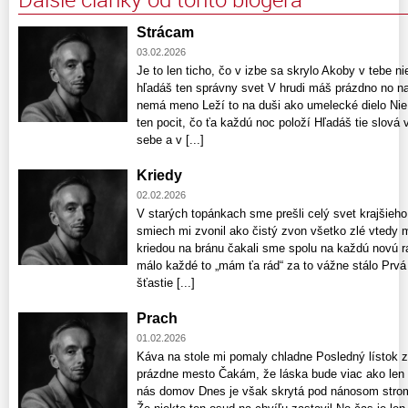
Strácam
03.02.2026
Je to len ticho, čo v izbe sa skrylo Akoby v tebe n
hľadáš ten správny svet V hrudi máš prázdno no naj
nemá meno Leží to na duši ako umelecké dielo Nie j
ten pocit, čo ťa každú noc položí Hľadáš tie slová 
sebe a v [...]
Kriedy
02.02.2026
V starých topánkach sme prešli celý svet krajšieho
smiech mi zvonil ako čistý zvon všetko zlé vtedy
kriedou na bránu čakali sme spolu na každú novú r
málo každé to „mám ťa rád“ za to vážne stálo Prvá l
šťastie [...]
Prach
01.02.2026
Káva na stole mi pomaly chladne Posledný lístok
prázdne mesto Čakám, že láska bude viac ako len 
nás domov Dnes je však skrytá pod nánosom strom