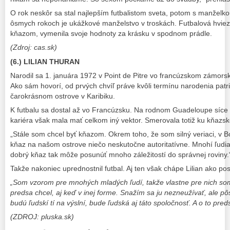
O rok neskôr sa stal najlepším futbalistom sveta, potom s manželkou
ôsmych rokoch je ukážkové manželstvo v troskách. Futbalová hviezd
kňazom, vymenila svoje hodnoty za krásku v spodnom prádle.
(Zdroj: cas.sk)
(6.) LILIAN THURAN
Narodil sa 1. januára 1972 v Point de Pitre vo francúzskom zámo
Ako sám hovorí, od prvých chvíľ práve kvôli termínu narodenia patr
čarokrásnom ostrove v Karibiku.
K futbalu sa dostal až vo Francúzsku. Na rodnom Guadeloupe síce 
kariéra však mala mať celkom iný vektor. Smerovala totiž ku kňazs
„Stále som chcel byť kňazom. Okrem toho, že som silný veriaci, v 
kňaz na našom ostrove niečo neskutočne autoritatívne. Mnohí ľudi
dobrý kňaz tak môže posunúť mnoho záležitostí do správnej roviny.
Takže nakoniec uprednostnil futbal. Aj ten však chápe Lilian ako pos
„Som vzorom pre mnohých mladých ľudí, takže vlastne pre nich som 
predsa chcel, aj keď v inej forme. Snažím sa ju nezneužívať, ale pô
budú ľudskí tí na výslní, bude ľudská aj táto spoločnosť. A o to pred
(ZDROJ: pluska.sk)