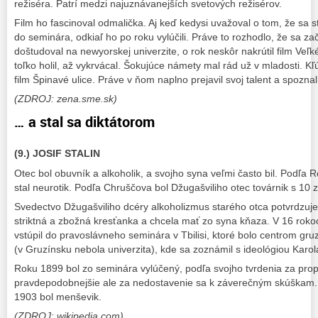
režiséra. Patrí medzi najuznávanejších svetových režisérov.
Film ho fascinoval odmalička. Aj keď kedysi uvažoval o tom, že sa
do seminára, odkiaľ ho po roku vylúčili. Práve to rozhodlo, že sa za
doštudoval na newyorskej univerzite, o rok neskôr nakrútil film Veľké
toľko holil, až vykrvácal. Šokujúce námety mal rád už v mladosti. K
film Špinavé ulice. Práve v ňom naplno prejavil svoj talent a spozna
(ZDROJ: zena.sme.sk)
… a stal sa diktátorom
(9.) JOSIF STALIN
Otec bol obuvník a alkoholik, a svojho syna veľmi často bil. Podľa
stal neurotik. Podľa Chruščova bol Džugašviliho otec továrnik s 10
Svedectvo Džugašviliho dcéry alkoholizmus starého otca potvrdzuje
striktná a zbožná kresťanka a chcela mať zo syna kňaza. V 16 rokoch
vstúpil do pravoslávneho seminára v Tbilisi, ktoré bolo centrom gru
(v Gruzínsku nebola univerzita), kde sa zoznámil s ideológiou Karo
Roku 1899 bol zo seminára vylúčený, podľa svojho tvrdenia za pro
pravdepodobnejšie ale za nedostavenie sa k záverečným skúškam.
1903 bol menševik.
(ZDROJ: wikipedia.com)