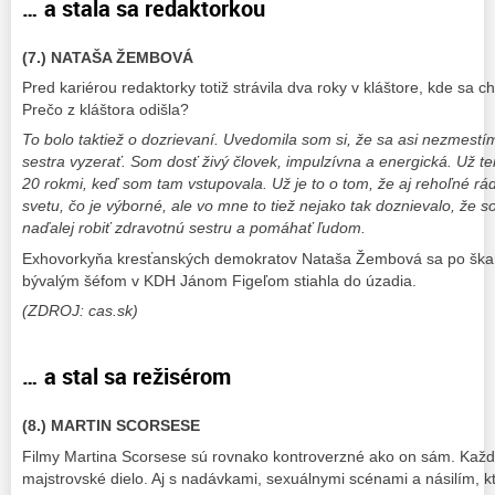
… a stala sa redaktorkou
(7.) NATAŠA ŽEMBOVÁ
Pred kariérou redaktorky totiž strávila dva roky v kláštore, kde sa c
Prečo z kláštora odišla?
To bolo taktiež o dozrievaní. Uvedomila som si, že sa asi nezmest
sestra vyzerať. Som dosť živý človek, impulzívna a energická. Už te
20 rokmi, keď som tam vstupovala. Už je to o tom, že aj rehoľné r
svetu, čo je výborné, ale vo mne to tiež nejako tak doznievalo, že 
naďalej robiť zdravotnú sestru a pomáhať ľudom.
Exhovorkyňa kresťanských demokratov Nataša Žembová sa po škand
bývalým šéfom v KDH Jánom Figeľom stiahla do úzadia.
(ZDROJ: cas.sk)
… a stal sa režisérom
(8.) MARTIN SCORSESE
Filmy Martina Scorsese sú rovnako kontroverzné ako on sám. Každý
majstrovské dielo. Aj s nadávkami, sexuálnymi scénami a násilím, kt