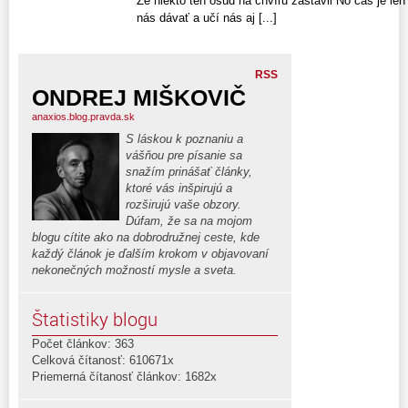
Že niekto ten osud na chvíľu zastavil No čas je len 
nás dávať a učí nás aj [...]
RSS
ONDREJ MIŠKOVIČ
anaxios.blog.pravda.sk
S láskou k poznaniu a
vášňou pre písanie sa
snažím prinášať články,
ktoré vás inšpirujú a
rozširujú vaše obzory.
Dúfam, že sa na mojom
blogu cítite ako na dobrodružnej ceste, kde
každý článok je ďalším krokom v objavovaní
nekonečných možností mysle a sveta.
Štatistiky blogu
Počet článkov: 363
Celková čítanosť: 610671x
Priemerná čítanosť článkov: 1682x