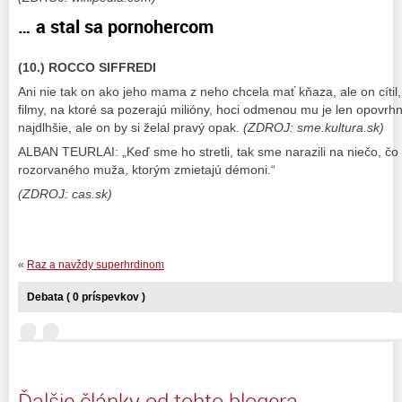
… a stal sa pornohercom
(10.) ROCCO SIFFREDI
Ani nie tak on ako jeho mama z neho chcela mať kňaza, ale on cítil
filmy, na ktoré sa pozerajú milióny, hoci odmenou mu je len opovrh
najdlhšie, ale on by si želal pravý opak.
(ZDROJ: sme.kultura.sk)
ALBAN TEURLAI: „Keď sme ho stretli, tak sme narazili na niečo, čo
rozorvaného muža, ktorým zmietajú démoni.“
(ZDROJ: cas.sk)
«
Raz a navždy superhrdinom
Debata ( 0 príspevkov )
Ďalšie články od tohto blogera