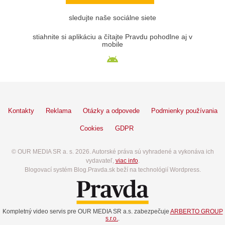
sledujte naše sociálne siete
stiahnite si aplikáciu a čítajte Pravdu pohodlne aj v
mobile
Kontakty
Reklama
Otázky a odpovede
Podmienky používania
Cookies
GDPR
© OUR MEDIA SR a. s. 2026. Autorské práva sú vyhradené a vykonáva ich
vydavateľ,
viac info
.
Blogovací systém Blog.Pravda.sk beží na technológií Wordpress.
Kompletný video servis pre OUR MEDIA SR a.s. zabezpečuje
ARBERTO GROUP
s.r.o.
.