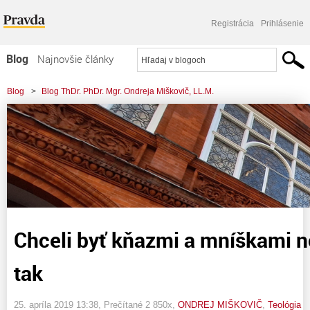
Registrácia
Prihlásenie
Blog
Najnovšie články
Najčítanejšie články
Blog
>
Blog ThDr. PhDr. Mgr. Ondreja Miškovič, LL.M.
Najkomentovanejšie články
>
Chceli byť kňazmi a mníškami no nestalo sa tak
Zoznam blogov
Komerčné blogy
Chceli byť kňazmi a mníškami n
tak
25. apríla 2019 13:38
, Prečítané 2 850x,
ONDREJ MIŠKOVIČ
,
Teológia