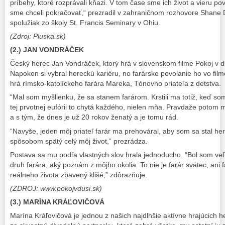
príbehy, ktoré rozprávali kňazi. V tom čase sme ich život a vieru po
sme chceli pokračovať,“ prezradil v zahraničnom rozhovore Shane 
spolužiak zo školy St. Francis Seminary v Ohiu.
(Zdroj: Pluska.sk)
(2.) JAN VONDRÁČEK
Český herec Jan Vondráček, ktorý hrá v slovenskom filme Pokoj v duš
Napokon si vybral hereckú kariéru, no farárske povolanie ho vo film
hrá rímsko-katolíckeho farára Mareka, Tónovho priateľa z detstva.
“Mal som myšlienku, že sa stanem farárom. Krstili ma totiž, keď so
tej prvotnej eufórii to chytá každého, nielen mňa. Pravdaže potom 
a s tým, že dnes je už 20 rokov ženatý a je tomu rád.
“Navyše, jeden môj priateľ farár ma prehováral, aby som sa stal her
spôsobom spätý celý môj život,” prezrádza.
Postava sa mu podľa vlastných slov hrala jednoducho. “Bol som ve
druh farára, aký poznám z môjho okolia. To nie je farár svätec, ani fa
reálneho života zbavený klišé,” zdôrazňuje.
(ZDROJ: www.pokojvdusi.sk)
(3.) MARÍNA KRÁĽOVIČOVÁ
Marína Kráľovičová je jednou z našich najdlhšie aktívne hrajúcich h