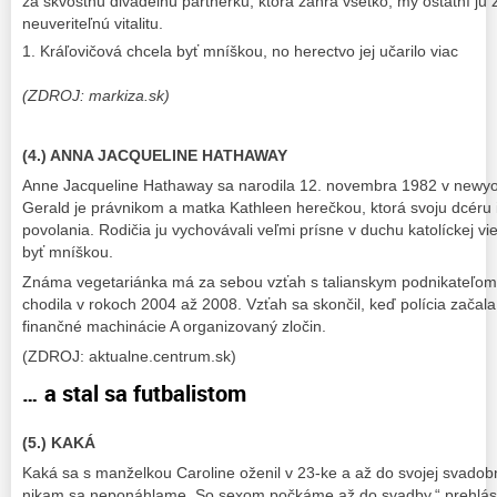
za skvostnú divadelnú partnerku, ktorá zahrá všetko, my ostatní ju 
neuveriteľnú vitalitu.
Kráľovičová chcela byť mníškou, no herectvo jej učarilo viac
(ZDROJ: markiza.sk)
(4.) ANNA JACQUELINE HATHAWAY
Anne Jacqueline Hathaway sa narodila 12. novembra 1982 v newyo
Gerald je právnikom a matka Kathleen herečkou, ktorá svoju dcéru i
povolania. Rodičia ju vychovávali veľmi prísne v duchu katolíckej vi
byť mníškou.
Známa vegetariánka má za sebou vzťah s talianskym podnikateľom R
chodila v rokoch 2004 až 2008. Vzťah sa skončil, keď polícia začala
finančné machinácie A organizovaný zločin.
(ZDROJ: aktualne.centrum.sk)
… a stal sa futbalistom
(5.) KAKÁ
Kaká sa s manželkou Caroline oženil v 23-ke a až do svojej svadobne
nikam sa neponáhlame. So sexom počkáme až do svadby,“ prehlási