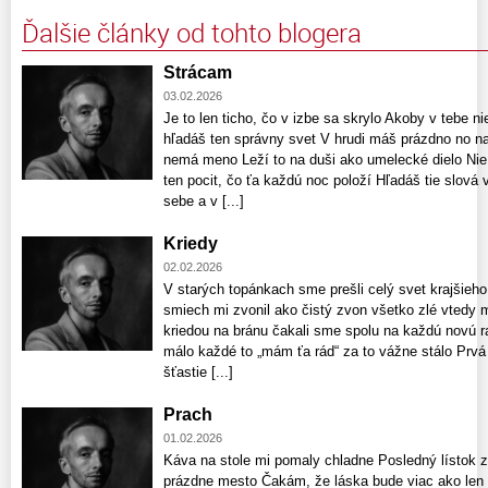
Ďalšie články od tohto blogera
Strácam
03.02.2026
Je to len ticho, čo v izbe sa skrylo Akoby v tebe n
hľadáš ten správny svet V hrudi máš prázdno no naj
nemá meno Leží to na duši ako umelecké dielo Nie j
ten pocit, čo ťa každú noc položí Hľadáš tie slová 
sebe a v [...]
Kriedy
02.02.2026
V starých topánkach sme prešli celý svet krajšieho
smiech mi zvonil ako čistý zvon všetko zlé vtedy
kriedou na bránu čakali sme spolu na každú novú r
málo každé to „mám ťa rád“ za to vážne stálo Prvá l
šťastie [...]
Prach
01.02.2026
Káva na stole mi pomaly chladne Posledný lístok
prázdne mesto Čakám, že láska bude viac ako len 