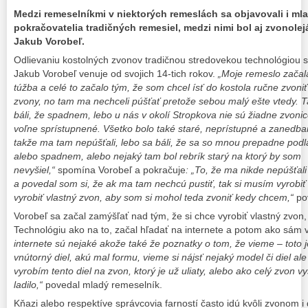
Medzi remeselníkmi v niektorých remeslách sa objavovali i mla
pokračovatelia tradičných remesiel, medzi nimi bol aj zvonolej
Jakub Vorobeľ.
Odlievaniu kostolných zvonov tradičnou stredovekou technológiou 
Jakub Vorobeľ venuje od svojich 14-tich rokov.
„Moje remeslo začal
túžba a celé to začalo tým, že som chcel ísť do kostola ručne zvoni
zvony, no tam ma nechceli púšťať pretože sebou malý ešte vtedy. T
báli, že spadnem, lebo u nás v okolí Stropkova nie sú žiadne zvoni
voľne sprístupnené. Všetko bolo také staré, neprístupné a zanedba
takže ma tam nepúšťali, lebo sa báli, že sa so mnou prepadne pod
alebo spadnem, alebo nejaký tam bol rebrík starý na ktorý by som
nevyšiel,“
spomína Vorobeľ a pokračuje
: „To, že ma nikde nepúšťal
a povedal som si, že ak ma tam nechcú pustiť, tak si musím vyrobi
vyrobiť vlastný zvon, aby som si mohol teda zvoniť kedy chcem,“
po
Vorobeľ sa začal zamýšľať nad tým, že si chce vyrobiť vlastný zvon,
Technológiu ako na to, začal hľadať na internete a potom ako sám v
internete sú nejaké akože také že poznatky o tom, že vieme – toto 
vnútorný diel, akú mal formu, vieme si nájsť nejaký model či diel al
vyrobím tento diel na zvon, ktorý je už uliaty, alebo ako celý zvon 
ladilo,“
povedal mladý remeselník.
Kňazi alebo respektíve správcovia farností často idú kvôli zvonom i 