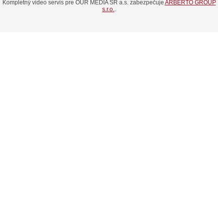
Kompletný video servis pre OUR MEDIA SR a.s. zabezpečuje
ARBERTO GROUP
s.r.o.
.