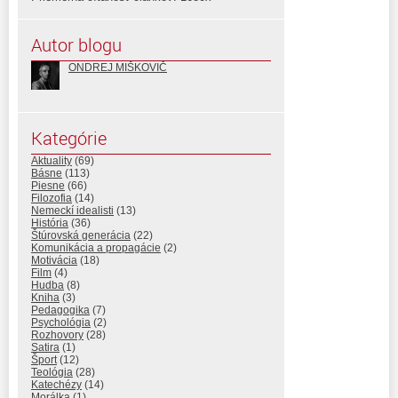
Autor blogu
ONDREJ MIŠKOVIČ
Kategórie
Aktuality
(69)
Básne
(113)
Piesne
(66)
Filozofia
(14)
Nemeckí idealisti
(13)
História
(36)
Štúrovská generácia
(22)
Komunikácia a propagácie
(2)
Motivácia
(18)
Film
(4)
Hudba
(8)
Kniha
(3)
Pedagogika
(7)
Psychológia
(2)
Rozhovory
(28)
Satira
(1)
Šport
(12)
Teológia
(28)
Katechézy
(14)
Morálka
(1)