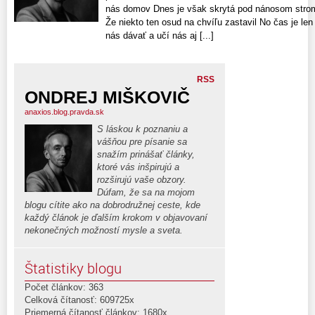
nás domov Dnes je však skrytá pod nánosom strom
Že niekto ten osud na chvíľu zastavil No čas je len 
nás dávať a učí nás aj [...]
RSS
ONDREJ MIŠKOVIČ
anaxios.blog.pravda.sk
S láskou k poznaniu a
vášňou pre písanie sa
snažím prinášať články,
ktoré vás inšpirujú a
rozširujú vaše obzory.
Dúfam, že sa na mojom
blogu cítite ako na dobrodružnej ceste, kde
každý článok je ďalším krokom v objavovaní
nekonečných možností mysle a sveta.
Štatistiky blogu
Počet článkov: 363
Celková čítanosť: 609725x
Priemerná čítanosť článkov: 1680x