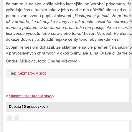
že tam to je nejako lepšie alebo lacnejšie, no Vorobeľ pripomína, ž
vyžaduje čas a ľudská ruka v jeho tvorbe má dôležitú úlohu pri ce
pri odlievaní zvonu popísal slovami:
„Postupnosť je taká, že prídem
už v prípade, že už nejaké zvony sú, tak musím zvoliť ten správny 
máme a počítam, či do daného prostredia tón pasuje. Ak sa v chrá
tiež vecou výpočtu toho správneho tónu,“
hovorí Vorobeľ. Po uliatí
dokáže dobrúsiť a doladiť nejaké centy tónu, aby niekde klesli.
Svojím remeslom dokázal, že sklamanie sa vie premeniť na šikovno
v pravoslávnych chrámoch v okolí Sniny, ale aj na Orave či Bardejo
Ondrej Miškovič, foto: Ondrej Miškovič
Tag:
Kežmarok v srdci
«
Sladkých sŕdc urobila stovky
Debata ( 0 príspevkov )