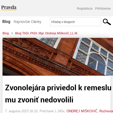
Registrácia
Prihlásenie
Blog
Najnovšie články
Najčítanejšie články
Blog
>
Blog ThDr. PhDr. Mgr. Ondreja Miškovič, LL.M.
Najkomentovanejšie články
>
Zvonolejára priviedol k remeslu moment, kedy mu zvoniť nedovolili
Zoznam blogov
Komerčné blogy
Zvonolejára priviedol k remesl
mu zvoniť nedovolili
7. augusta 2023 16:10
, Prečítané 1 245x,
ONDREJ MIŠKOVIČ
,
Rozhovo