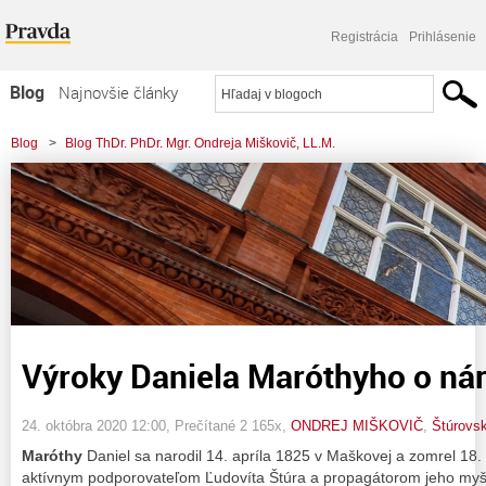
Registrácia
Prihlásenie
Blog
Najnovšie články
Najčítanejšie články
Blog
>
Blog ThDr. PhDr. Mgr. Ondreja Miškovič, LL.M.
Najkomentovanejšie články
>
Výroky Daniela Maróthyho o národe
Zoznam blogov
Komerčné blogy
Výroky Daniela Maróthyho o ná
24. októbra 2020 12:00
, Prečítané 2 165x,
ONDREJ MIŠKOVIČ
,
Štúrovs
Maróthy
Daniel sa narodil 14. apríla 1825 v Maškovej a zomrel 18. 
aktívnym podporovateľom Ľudovíta Štúra a propagátorom jeho myš