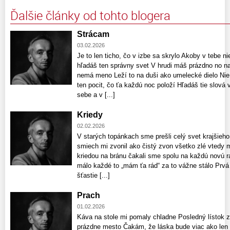
Ďalšie články od tohto blogera
Strácam
03.02.2026
Je to len ticho, čo v izbe sa skrylo Akoby v tebe n
hľadáš ten správny svet V hrudi máš prázdno no naj
nemá meno Leží to na duši ako umelecké dielo Nie j
ten pocit, čo ťa každú noc položí Hľadáš tie slová 
sebe a v [...]
Kriedy
02.02.2026
V starých topánkach sme prešli celý svet krajšieho
smiech mi zvonil ako čistý zvon všetko zlé vtedy
kriedou na bránu čakali sme spolu na každú novú r
málo každé to „mám ťa rád“ za to vážne stálo Prvá l
šťastie [...]
Prach
01.02.2026
Káva na stole mi pomaly chladne Posledný lístok
prázdne mesto Čakám, že láska bude viac ako len 