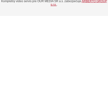
Kompletný video servis pre OUR MEDIA SR a.s. zabezpečuje
ARBERTO GROUP
s.r.o.
.