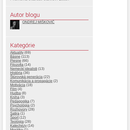
Autor blogu
ONDREJ MIŠKOVIČ
Kategórie
Aktuality
(69)
Básne
(113)
Piesne
(66)
Filozofia
(14)
Nemeckí idealisti
(13)
História
(36)
Štúrovská generácia
(22)
Komunikácia a propagácie
(2)
Motivácia
(18)
Film
(4)
Hudba
(8)
Kniha
(3)
Pedagogika
(7)
Psychológia
(2)
Rozhovory
(28)
Satira
(1)
Šport
(12)
Teológia
(28)
Katechézy
(14)
Morálka
(1)