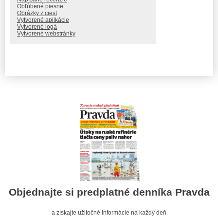
Obľúbené piesne
Obrázky z ciest
Vytvorené aplikácie
Vytvorené logá
Vytvorené webstránky
Objednajte si predplatné denníka Pravda
a získajte užitočné informácie na každý deň