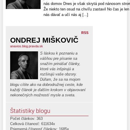
nás domov Dnes je však skrytá pod nánosom strom
Že niekto ten osud na chvíľu zastavil No čas je len 
nás dávať a učí nás aj [...]
RSS
ONDREJ MIŠKOVIČ
anaxios.blog.pravda.sk
S láskou k poznaniu a
vášňou pre písanie sa
snažím prinášať články,
ktoré vás inšpirujú a
rozširujú vaše obzory.
Dúfam, že sa na mojom
blogu cítite ako na dobrodružnej ceste, kde
každý článok je ďalším krokom v objavovaní
nekonečných možností mysle a sveta.
Štatistiky blogu
Počet článkov: 363
Celková čítanosť: 611634x
Priemerná čítanosť článkov: 1685x