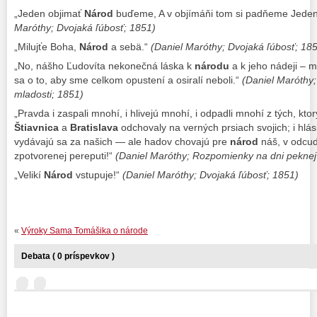
„Jeden objimať
Národ
buďeme, A v objímáňi tom si padňeme Jeden 
Maróthy; Dvojaká ľúbosť; 1851)
„Milujťe Boha,
Národ
a sebä.“
(Daniel Maróthy; Dvojaká ľúbosť; 18
„No, nášho Ľudovíta nekonečná láska k
národu
a k jeho nádeji – 
sa o to, aby sme celkom opustení a osiralí neboli.“
(Daniel Maróthy
mladosti; 1851)
„Pravda i zaspali mnohí, i hlivejú mnohí, i odpadli mnohí z tých, kto
Štiavnica
a
Bratislava
odchovaly na verných prsiach svojich; i hlá
vydávajú sa za našich — ale hadov chovajú pre
národ
náš, v odcud
zpotvorenej pereputi!“
(Daniel Maróthy; Rozpomienky na dni peknej
„Velikí
Národ
vstupuje!“
(Daniel Maróthy; Dvojaká ľúbosť; 1851)
«
Výroky Sama Tomášika o národe
Debata ( 0 príspevkov )