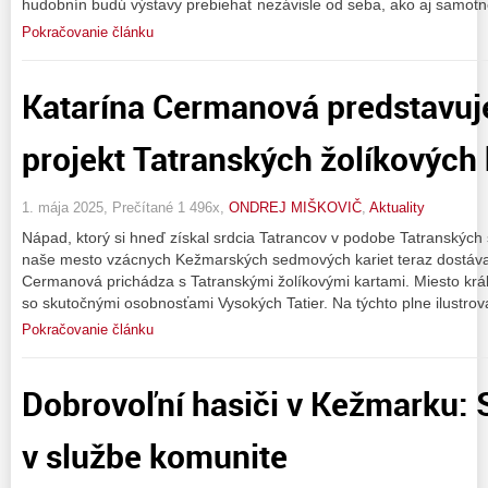
hudobnín budú výstavy prebiehať nezávisle od seba, ako aj samotn
Pokračovanie článku
Katarína Cermanová predstavuj
projekt Tatranských žolíkových 
1. mája 2025, Prečítané 1 496x,
ONDREJ MIŠKOVIČ
,
Aktuality
Nápad, ktorý si hneď získal srdcia Tatrancov v podobe Tatranských
naše mesto vzácnych Kežmarských sedmových kariet teraz dostáv
Cermanová prichádza s Tatranskými žolíkovými kartami. Miesto kráľ
so skutočnými osobnosťami Vysokých Tatier. Na týchto plne ilustro
Pokračovanie článku
Dobrovoľní hasiči v Kežmarku: 
v službe komunite