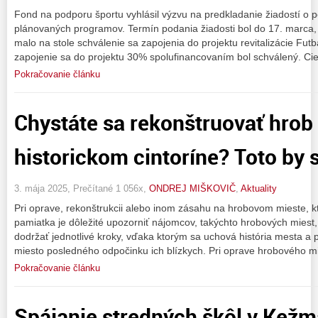
Fond na podporu športu vyhlásil výzvu na predkladanie žiadostí o p
plánovaných programov. Termín podania žiadosti bol do 17. marca, 
malo na stole schválenie sa zapojenia do projektu revitalizácie Fu
zapojenie sa do projektu 30% spolufinancovaním bol schválený. Cie
Pokračovanie článku
Chystáte sa rekonštruovať hrob
historickom cintoríne? Toto by s
3. mája 2025, Prečítané 1 056x,
ONDREJ MIŠKOVIČ
,
Aktuality
Pri oprave, rekonštrukcii alebo inom zásahu na hrobovom mieste, k
pamiatka je dôležité upozorniť nájomcov, takýchto hrobových miest, 
dodržať jednotlivé kroky, vďaka ktorým sa uchová história mesta a
miesto posledného odpočinku ich blízkych. Pri oprave hrobového m
Pokračovanie článku
Spájanie stredných škôl v Kežm