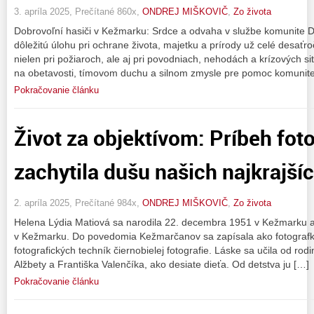
3. apríla 2025, Prečítané 860x,
ONDREJ MIŠKOVIČ
,
Zo života
Dobrovoľní hasiči v Kežmarku: Srdce a odvaha v službe komunite 
dôležitú úlohu pri ochrane života, majetku a prírody už celé desa
nielen pri požiaroch, ale aj pri povodniach, nehodách a krízových si
na obetavosti, tímovom duchu a silnom zmysle pre pomoc komunite
Pokračovanie článku
Život za objektívom: Príbeh foto
zachytila ​​dušu našich najkraj
2. apríla 2025, Prečítané 984x,
ONDREJ MIŠKOVIČ
,
Zo života
Helena Lýdia Matiová sa narodila 22. decembra 1951 v Kežmarku a
v Kežmarku. Do povedomia Kežmarčanov sa zapísala ako fotografka
fotografických techník čiernobielej fotografie. Láske sa učila od rod
Alžbety a Františka Valenčíka, ako desiate dieťa. Od detstva ju […]
Pokračovanie článku