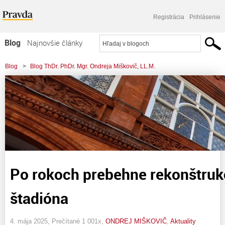
Registrácia
Prihlásenie
Blog
Najnovšie články
Najčítanejšie články
Blog
>
Blog ThDr. PhDr. Mgr. Ondreja Miškovič, LL.M.
Najkomentovanejšie články
Zoznam blogov
Komerčné blogy
Po rokoch prebehne rekonštruk
štadióna
4. mája 2025, Prečítané 1 001x,
ONDREJ MIŠKOVIČ
,
Aktuality