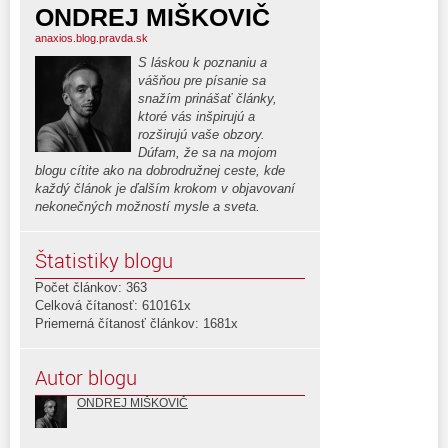
ONDREJ MIŠKOVIČ
anaxios.blog.pravda.sk
S láskou k poznaniu a
vášňou pre písanie sa
snažím prinášať články,
ktoré vás inšpirujú a
rozširujú vaše obzory.
Dúfam, že sa na mojom
blogu cítite ako na dobrodružnej ceste, kde
každý článok je ďalším krokom v objavovaní
nekonečných možností mysle a sveta.
Štatistiky blogu
Počet článkov: 363
Celková čítanosť: 610161x
Priemerná čítanosť článkov: 1681x
Autor blogu
ONDREJ MIŠKOVIČ