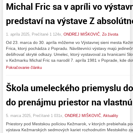
Michal Fric sa v apríli vo výstav
predstaví na výstave Z absolút
1. apríla 2025, Prečítané 1 124x,
ONDREJ MIŠKOVIČ
,
Zo života
Od 23. marca do 30. apríla môžeme vo Výstavnej sieni mesta Kežm
Frica, ktorý pochádza z Popradu. Návštevníci výstavy majú jedineč
dešifrovať skryté odkazy. Umelec, ktorý vystavoval za hranicami Slo
v Kežmarku Michal Fric sa narodil 7. apríla 1981 v Poprade, kde do
Pokračovanie článku
Škola umeleckého priemyslu do
do prenájmu priestor na vlastnú
5. marca 2025, Prečítané 1 031x,
ONDREJ MIŠKOVIČ
,
Aktuality
Priestory pod Mestskou políciou Kežmarok, v ktorých prebiehala p
výstava Kežmarských sedmových kariet rozhodnutím Mestského zas