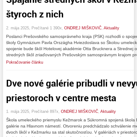
štyroch z nich
2. mája 2025, Prečítané 1 390x,
ONDREJ MIŠKOVIČ
,
Aktuality
Poslanci Prešovského samosprávneho kraja (PSK) rozhodli o spojen
školy Gymnázium Pavla Országha Hviezdoslava so Školou umeleck
spojenie bude škôl Hotelovej akadémie Otta Brucknera a Strednej o
stredných škôl zriaďovaných Prešovským samosprávnym krajom pr
Pokračovanie článku
Dve nové galérie pribudli v nev
priestoroch v centre mesta
1. mája 2025, Prečítané 897x,
ONDREJ MIŠKOVIČ
,
Aktuality
Škola umeleckého priemyslu Kežmarok a Súkromná spojená škola Biel
galérie na Hlavnom námestí. Otvoreniu predchádzalo schválenie m
dvoch škôl v Kežmarku sa stal skutočnosťou. V galériách v priesto