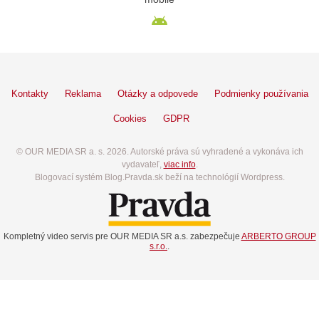
Kontakty
Reklama
Otázky a odpovede
Podmienky používania
Cookies
GDPR
© OUR MEDIA SR a. s. 2026. Autorské práva sú vyhradené a vykonáva ich
vydavateľ,
viac info
.
Blogovací systém Blog.Pravda.sk beží na technológií Wordpress.
Kompletný video servis pre OUR MEDIA SR a.s. zabezpečuje
ARBERTO GROUP
s.r.o.
.