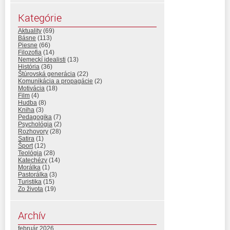
Kategórie
Aktuality
(69)
Básne
(113)
Piesne
(66)
Filozofia
(14)
Nemeckí idealisti
(13)
História
(36)
Štúrovská generácia
(22)
Komunikácia a propagácie
(2)
Motivácia
(18)
Film
(4)
Hudba
(8)
Kniha
(3)
Pedagogika
(7)
Psychológia
(2)
Rozhovory
(28)
Satira
(1)
Šport
(12)
Teológia
(28)
Katechézy
(14)
Morálka
(1)
Pastorálka
(3)
Turistika
(15)
Zo života
(19)
Archív
február 2026