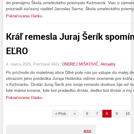
do prenájmu Škola umeleckého priemyslu Kežmarok. Viac o zámere
prezradil súčasný riaditeľ Jaroslav Sarna. Škola umeleckého priemy
Pokračovanie článku
Kráľ remesla Juraj Šerík spomí
EĽRO
4. marca 2025, Prečítané 942x,
ONDREJ MIŠKOVIČ
,
Aktuality
Po príchode do malebnej obce Dlhé pole nás po vstupe do malej dre
obrazom jeho prededka Juraja Holánika vidíme ocenenie pre kráľa r
v Kežmarku. Drotár Juraj Šerík pre svoje remeslo doslova žije od m
kde máme korene, kde bol pradedko drotár, dedko bol drotár a my 
Pokračovanie článku
« Prvá
«
...
6
7
8
9
10
RSS