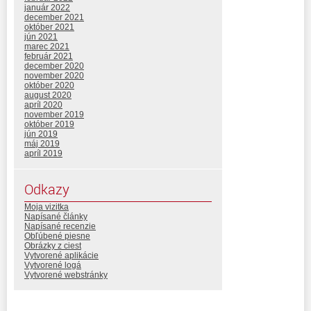
január 2022
december 2021
október 2021
jún 2021
marec 2021
február 2021
december 2020
november 2020
október 2020
august 2020
apríl 2020
november 2019
október 2019
jún 2019
máj 2019
apríl 2019
Odkazy
Moja vizitka
Napísané články
Napísané recenzie
Obľúbené piesne
Obrázky z ciest
Vytvorené aplikácie
Vytvorené logá
Vytvorené webstránky