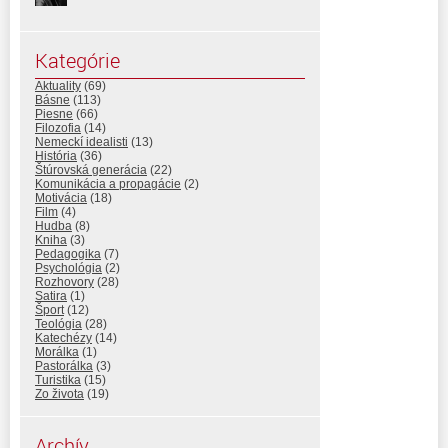
Kategórie
Aktuality
(69)
Básne
(113)
Piesne
(66)
Filozofia
(14)
Nemeckí idealisti
(13)
História
(36)
Štúrovská generácia
(22)
Komunikácia a propagácie
(2)
Motivácia
(18)
Film
(4)
Hudba
(8)
Kniha
(3)
Pedagogika
(7)
Psychológia
(2)
Rozhovory
(28)
Satira
(1)
Šport
(12)
Teológia
(28)
Katechézy
(14)
Morálka
(1)
Pastorálka
(3)
Turistika
(15)
Zo života
(19)
Archív