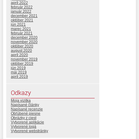
apríl 2022
február 2022
január 2022
december 2021
október 2021
jún 2021
marec 2021
február 2021
december 2020
november 2020
október 2020
august 2020
apríl 2020
november 2019
október 2019
jún 2019
máj 2019
apríl 2019
Odkazy
Moja vizitka
Napísané články
Napísané recenzie
Obľúbené piesne
Obrázky z ciest
Vytvorené aplikácie
Vytvorené logá
Vytvorené webstránky