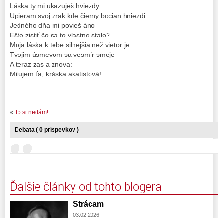
Láska ty mi ukazuješ hviezdy
Upieram svoj zrak kde čierny bocian hniezdi
Jedného dňa mi povieš áno
Ešte zistiť čo sa to vlastne stalo?
Moja láska k tebe silnejšia než vietor je
Tvojim úsmevom sa vesmír smeje
A teraz zas a znova:
Milujem ťa, kráska akatistová!
«
To si nedám!
Debata ( 0 príspevkov )
Ďalšie články od tohto blogera
Strácam
03.02.2026