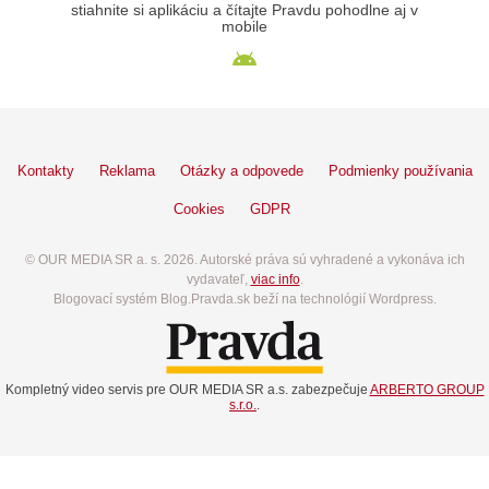
stiahnite si aplikáciu a čítajte Pravdu pohodlne aj v
mobile
Kontakty
Reklama
Otázky a odpovede
Podmienky používania
Cookies
GDPR
© OUR MEDIA SR a. s. 2026. Autorské práva sú vyhradené a vykonáva ich
vydavateľ,
viac info
.
Blogovací systém Blog.Pravda.sk beží na technológií Wordpress.
Kompletný video servis pre OUR MEDIA SR a.s. zabezpečuje
ARBERTO GROUP
s.r.o.
.