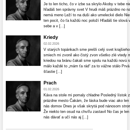
Je to len ticho, čo v izbe sa skrylo Akoby v tebe n
hľadáš ten správny svet V hrudi máš prázdno no naj
nemá meno Leží to na duši ako umelecké dielo Nie j
ten pocit, čo ťa každú noc položí Hľadáš tie slová 
sebe a v [...]
Kriedy
02.02.2026
V starých topánkach sme prešli celý svet krajšieho
smiech mi zvonil ako čistý zvon všetko zlé vtedy
kriedou na bránu čakali sme spolu na každú novú r
málo každé to „mám ťa rád“ za to vážne stálo Prvá l
šťastie [...]
Prach
01.02.2026
Káva na stole mi pomaly chladne Posledný lístok
prázdne mesto Čakám, že láska bude viac ako len 
nás domov Dnes je však skrytá pod nánosom strom
Že niekto ten osud na chvíľu zastavil No čas je len 
nás dávať a učí nás aj [...]