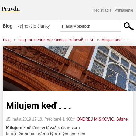
Registrácia
Prihlásenie
Blog
Najnovšie články
Najčítanejšie články
Blog
>
Blog ThDr. PhDr. Mgr. Ondreja Miškovič, LL.M.
>
Milujem keď . . .
Najkomentovanejšie články
Zoznam blogov
Komerčné blogy
Milujem keď . . .
15. mája 2019 12:18
, Prečítané 1 468x,
ONDREJ MIŠKOVIČ
,
Básne
Milujem
keď ráno vstávaš s úsmevom
Isté je že nepozeráme tým istým smerom