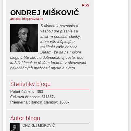
RSS
ONDREJ MIŠKOVIČ
anaxios.blog.pravda.sk
S láskou k poznaniu a
vášňou pre písanie sa
snažím prinášať články,
ktoré vás inšpirujú a
rozširujú vaše obzory.
Dúfam, že sa na mojom
blogu cítite ako na dobrodružnej ceste, kde
každý článok je ďalším krokom v objavovaní
nekonečných možností mysle a sveta.
Štatistiky blogu
Počet článkov: 363
Celková čítanosť: 611837x
Priemerná čítanosť článkov: 1686x
Autor blogu
ONDREJ MIŠKOVIČ