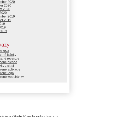
mber 2020
ber 2020
st 2020
 2020
mber 2019
ber 2019
2019
2019
 2019
kazy
vizitka
sané články
sané recenzie
bené piesne
ky z ciest
rené aplikácie
orené logá
orené webstránky
likáciu a čítajte Pravdu pohodlne aj v