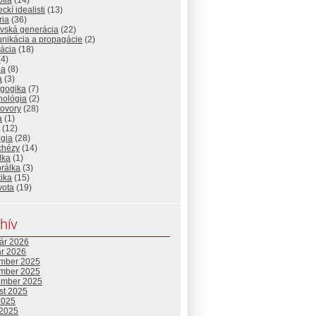
ofia
(14)
kí idealisti
(13)
ria
(36)
ovská generácia
(22)
nikácia a propagácie
(2)
ácia
(18)
4)
ba
(8)
a
(3)
gogika
(7)
hológia
(2)
ovory
(28)
a
(1)
(12)
ógia
(28)
chézy
(14)
lka
(1)
rálka
(3)
tika
(15)
vota
(19)
hív
uár 2026
ár 2026
mber 2025
mber 2025
ember 2025
st 2025
2025
 2025