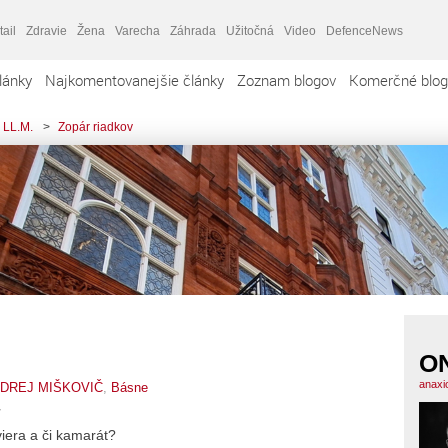
tail
Zdravie
Žena
Varecha
Záhrada
Užitočná
Video
DefenceNews
lánky
Najkomentovanejšie články
Zoznam blogov
Komerčné blog
 LL.M.
>
Zopár riadkov
O
anaxi
DREJ MIŠKOVIČ
,
Básne
viera a či kamarát?