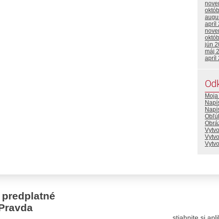
nove
októ
augu
apríl
nove
októ
jún 
máj 
apríl
Od
Moja 
Napí
Napí
Obľú
Obráz
Vytvo
Vytv
Vytv
 predplatné
Pravda
stiahnite si ap