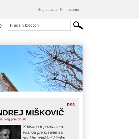
Registrácia
Prihlásenie
y
RSS
NDREJ MIŠKOVIČ
os.blog.pravda.sk
S láskou k poznaniu a
vášňou pre písanie sa
snažím prinášať články,