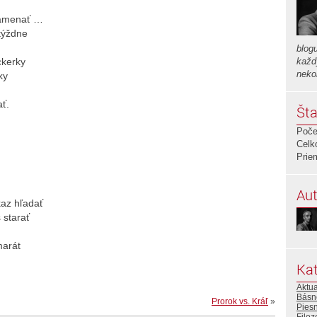
namenať …
 týždne
blog
ckerky
každ
neko
ky
ť.
Šta
Poče
Celk
Prie
Aut
kaz hľadať
 starať
marát
Kat
Aktua
Básn
Prorok vs. Kráľ
»
Pies