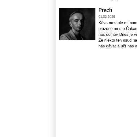
Prach
01.02.2026
Káva na stole mi pom
prázdne mesto Čakám,
nás domov Dnes je vš
Že niekto ten osud na 
nás dávať a učí nás aj