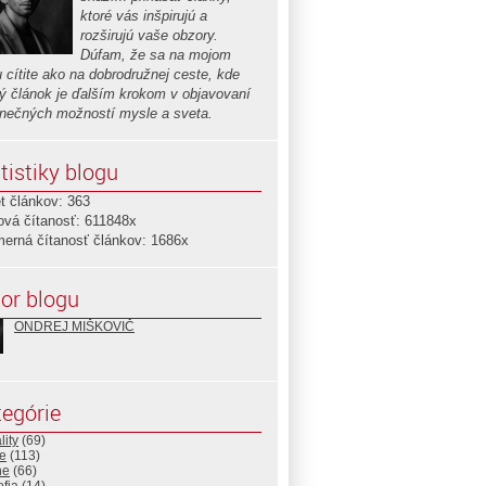
ktoré vás inšpirujú a
rozširujú vaše obzory.
Dúfam, že sa na mojom
u cítite ako na dobrodružnej ceste, kde
ý článok je ďalším krokom v objavovaní
nečných možností mysle a sveta.
tistiky blogu
t článkov: 363
ová čítanosť: 611848x
merná čítanosť článkov: 1686x
or blogu
ONDREJ MIŠKOVIČ
egórie
lity
(69)
e
(113)
ne
(66)