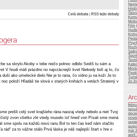
Filoz
Nemec
Histó
Štúr
Celá debata
|
RSS tejto debaty
Komu
Motiv
Film
(
Hud
Knih
logera
Peda
Psyc
Rozh
Satir
Šport
Teol
 izbe sa skrylo Akoby v tebe niečo polnoc odbilo Sedíš tu sám a
Kate
Morá
et V hrudi máš prázdno no najvzácnejší kvet Niekedy bolí aj to, čo
Pasto
duši ako umelecké dielo Nie je to rana, čo vidno ju na koži Je to
Turis
ú noc položí Hľadáš tie slová v starých knihách a vetách Stratený v
Zo ži
Arc
febr
janu
me prešli celý svet krajšieho rána naozaj vtedy nebolo a niet Tvoj
dece
 čistý zvon všetko zlé vtedy muselo ísť hneď von Písali sme mená
nove
sept
li sme spolu na každú novú ranu Bol to ten čas keď nám stačilo
augu
 rád“ za to vážne stálo Prvá láska je náš najlepší štart v hre o
máj 
apríl