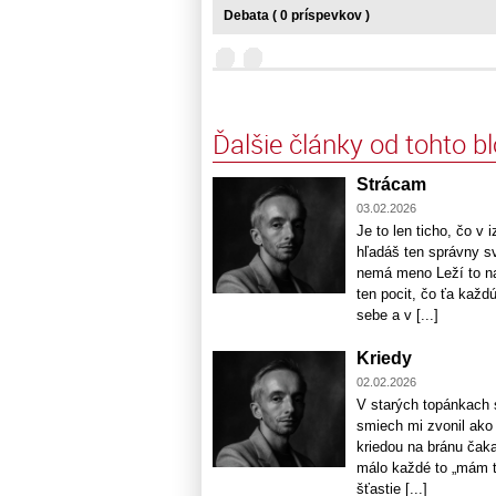
Debata ( 0 príspevkov )
Ďalšie články od tohto b
Strácam
03.02.2026
Je to len ticho, čo v
hľadáš ten správny sv
nemá meno Leží to na 
ten pocit, čo ťa každ
sebe a v [...]
Kriedy
02.02.2026
V starých topánkach s
smiech mi zvonil ako
kriedou na bránu čaka
málo každé to „mám ťa
šťastie [...]