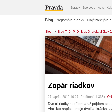
Správy
Športweb
Auto
Kok
Blog
Najnovšie články
Najčítanejšie č
Blog
>
Blog ThDr. PhDr. Mgr. Ondreja Miškovič,
Zopár riadkov
27. apríla 2019 16:27
, Prečítané 1 335x,
ON
Dve tri riadky napíšem a už pôjdem spať
Aha, kto napísal, moje dvojča, kráska, z