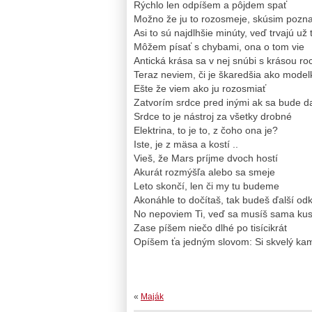
Rýchlo len odpíšem a pôjdem spať
Možno že ju to rozosmeje, skúsim poz
Asi to sú najdlhšie minúty, veď trvajú už
Môžem písať s chybami, ona o tom vie
Antická krása sa v nej snúbi s krásou ro
Teraz neviem, či je škaredšia ako model
Ešte že viem ako ju rozosmiať
Zatvorím srdce pred inými ak sa bude da
Srdce to je nástroj za všetky drobné
Elektrina, to je to, z čoho ona je?
Iste, je z mäsa a kostí ..
Vieš, že Mars príjme dvoch hostí
Akurát rozmýšľa alebo sa smeje
Leto skončí, len či my tu budeme
Akonáhle to dočítaš, tak budeš ďalší od
No nepoviem Ti, veď sa musíš sama kus
Zase píšem niečo dlhé po tisícikrát
Opíšem ťa jedným slovom: Si skvelý ka
«
Maják