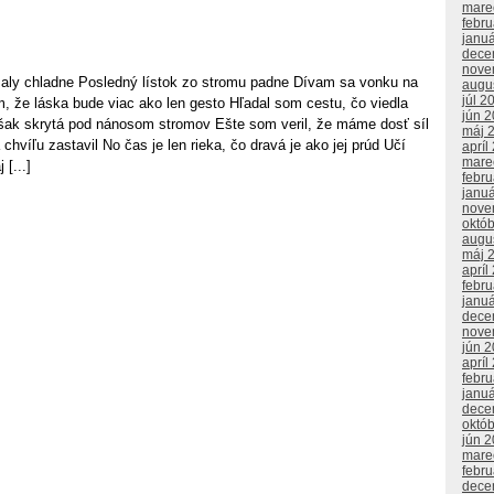
mare
febr
janu
dece
nove
aly chladne Posledný lístok zo stromu padne Dívam sa vonku na
augu
júl 2
 že láska bude viac ako len gesto Hľadal som cestu, čo viedla
jún 
ak skrytá pod nánosom stromov Ešte som veril, že máme dosť síl
máj 
chvíľu zastavil No čas je len rieka, čo dravá je ako jej prúd Učí
apríl
mare
 [...]
febr
janu
nove
októ
augu
máj 
apríl
febr
janu
dece
nove
jún 
apríl
febr
janu
dece
októ
jún 
mare
febr
dece